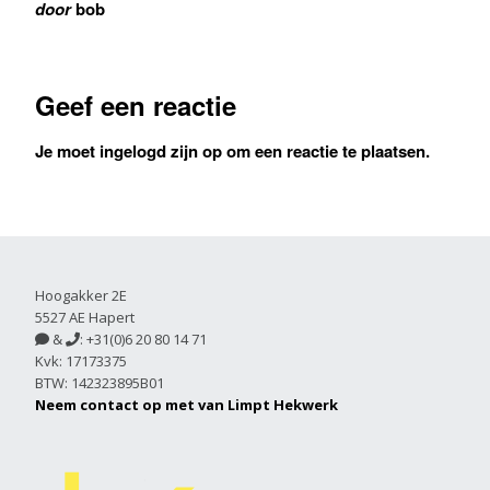
door
bob
Geef een reactie
Je moet
ingelogd zijn op
om een reactie te plaatsen.
Hoogakker 2E
5527 AE Hapert
&
: +31(0)6 20 80 14 71


Kvk: 17173375
BTW: 142323895B01
Neem contact op met van Limpt Hekwerk