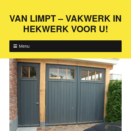
VAN LIMPT – VAKWERK IN
HEKWERK VOOR U!
Menu