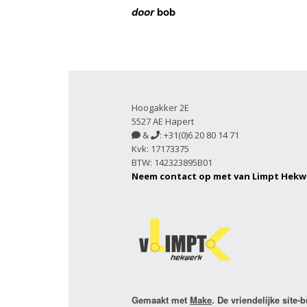
door
bob
Hoogakker 2E
5527 AE Hapert
&
: +31(0)6 20 80 14 71


Kvk: 17173375
BTW: 142323895B01
Neem contact op met van Limpt Hekw
Gemaakt met
Make
. De vriendelijke site-b