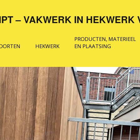
MPT – VAKWERK IN HEKWERK 
PRODUCTEN, MATERIEEL
OORTEN
HEKWERK
EN PLAATSING
TRAKKE
STRAK HEKWERK
MATERIALEN EN
RAAIPOORTEN
AUTOMATISERING
SIER HEKWERK
IER
INSTALLATIE EN
RAAIPOORTEN
PLAATSING
GAAS EN DUBBEL
STAAFMAT
OLPOORTEN
OVERIGE PRODUCTEN