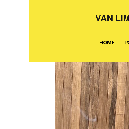
VAN LI
HOME
P
S
D
S
D
R