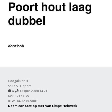
Poort hout laag
dubbel
door
bob
Hoogakker 2E
5527 AE Hapert
&
: +31(0)6 20 80 14 71


Kvk: 17173375
BTW: 142323895B01
Neem contact op met van Limpt Hekwerk