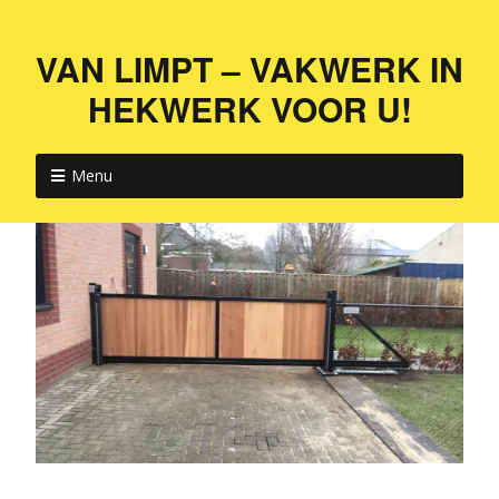
VAN LIMPT – VAKWERK IN
HEKWERK VOOR U!
Menu