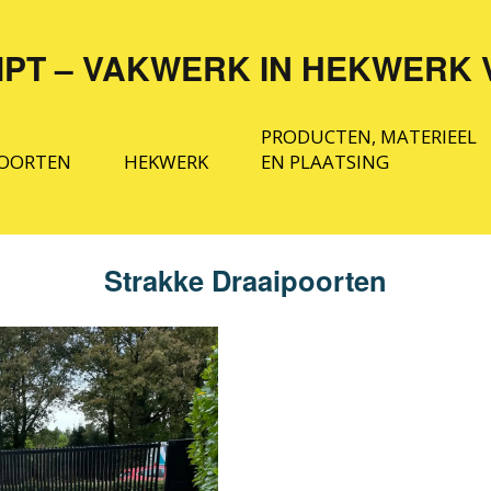
MPT – VAKWERK IN HEKWERK 
PRODUCTEN, MATERIEEL
OORTEN
HEKWERK
EN PLAATSING
TRAKKE
STRAK HEKWERK
MATERIALEN EN
RAAIPOORTEN
AUTOMATISERING
Strakke Draaipoorten
SIER HEKWERK
IER
INSTALLATIE EN
RAAIPOORTEN
PLAATSING
GAAS EN DUBBEL
STAAFMAT
OLPOORTEN
OVERIGE PRODUCTEN