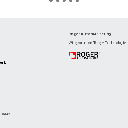
0
1
2
3
4
5
6
7
8
9
0
1
2
3
4
5
6
7
5
6
7
8
9
Roger Automatisering
Wij gebruiken 'Roger Technologie
erk
uilder.