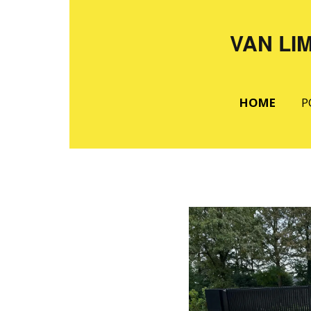
VAN LI
HOME
P
S
D
S
D
R