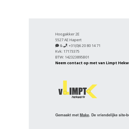
Hoogakker 2E
5527 AE Hapert
&
: +31(0)6 20 80 14 71


Kvk: 17173375
BTW: 142323895B01
Neem contact op met van Limpt Hekw
Gemaakt met
Make
. De vriendelijke site-b